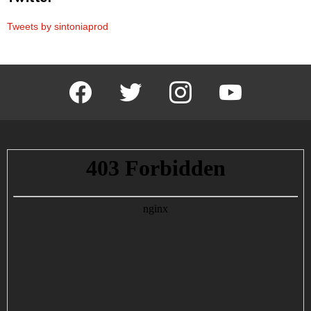
Tweets by sintoniaprod
facebook
twitter
instagram
youtube