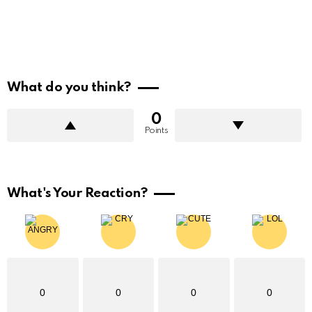
What do you think?
0
Points
What's Your Reaction?
0
0
0
0