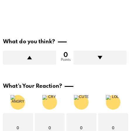
What do you think?
0
Points
What's Your Reaction?
0
0
0
0