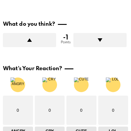
What do you think?
-1
Points
What's Your Reaction?
0
0
0
0
ANGRY
CRY
CUTE
LOL