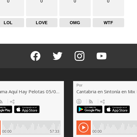
0
0
0
0
LOL
LOVE
OMG
WTF
facebook
twitter
instagram
youtube