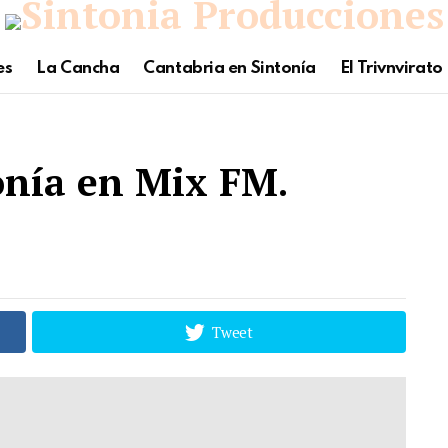
es
La Cancha
Cantabria en Sintonía
El Trivnvirato
onía en Mix FM.
2
Tweet