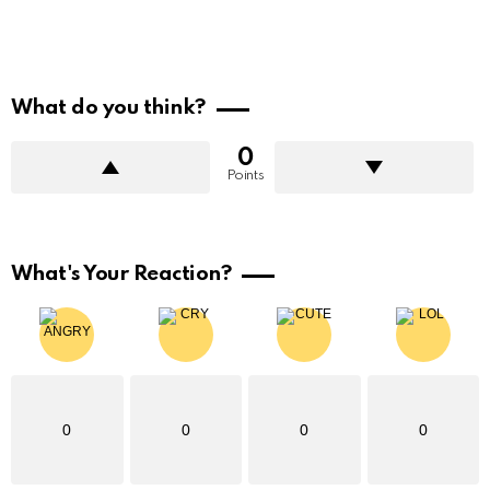
What do you think?
0
Points
What's Your Reaction?
0
0
0
0