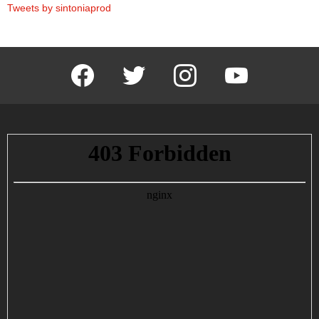
Tweets by sintoniaprod
facebook
twitter
instagram
youtube