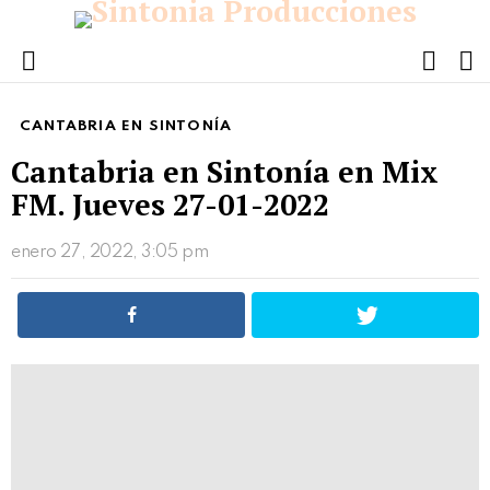
FOLL
S
US
Menu
CANTABRIA EN SINTONÍA
Cantabria en Sintonía en Mix
FM. Jueves 27-01-2022
enero 27, 2022, 3:05 pm