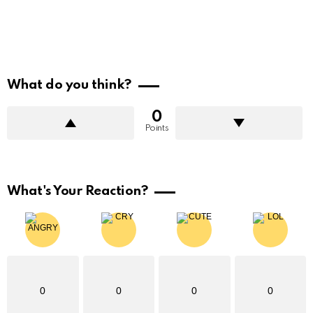
What do you think?
0
Points
What's Your Reaction?
0
0
0
0