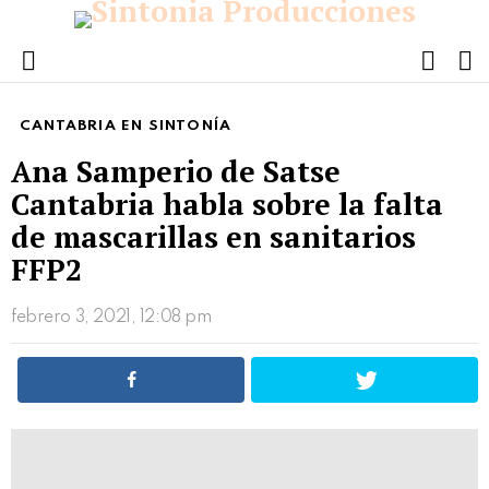
FOLL
S
US
Menu
CANTABRIA EN SINTONÍA
Ana Samperio de Satse
Cantabria habla sobre la falta
de mascarillas en sanitarios
FFP2
febrero 3, 2021, 12:08 pm